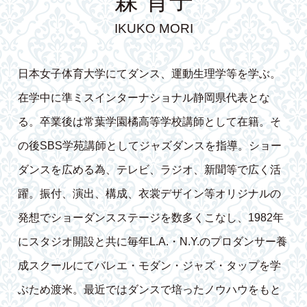
森 育子
IKUKO MORI
日本女子体育大学にてダンス、運動生理学等を学ぶ。
在学中に準ミスインターナショナル静岡県代表とな
る。卒業後は常葉学園橘高等学校講師として在籍。そ
の後SBS学苑講師としてジャズダンスを指導。ショー
ダンスを広める為、テレビ、ラジオ、新聞等で広く活
躍。振付、演出、構成、衣裳デザイン等オリジナルの
発想でショーダンスステージを数多くこなし、1982年
にスタジオ開設と共に毎年L.A.・N.Y.のプロダンサー養
成スクールにてバレエ・モダン・ジャズ・タップを学
ぶため渡米。最近ではダンスで培ったノウハウをもと