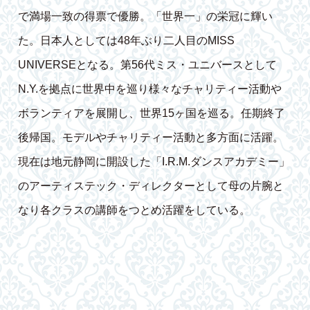
で満場一致の得票で優勝。「世界一」の栄冠に輝い
た。日本人としては48年ぶり二人目のMISS
UNIVERSEとなる。第56代ミス・ユニバースとして
N.Y.を拠点に世界中を巡り様々なチャリティー活動や
ボランティアを展開し、世界15ヶ国を巡る。任期終了
後帰国。モデルやチャリティー活動と多方面に活躍。
現在は地元静岡に開設した「I.R.M.ダンスアカデミー」
のアーティステック・ディレクターとして母の片腕と
なり各クラスの講師をつとめ活躍をしている。