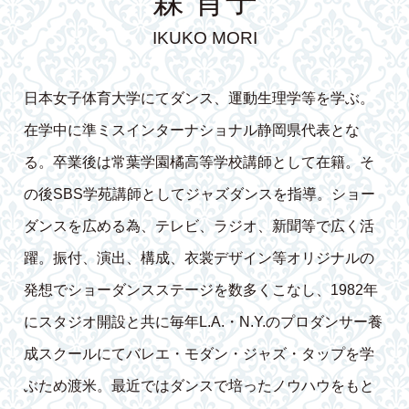
森 育子
IKUKO MORI
日本女子体育大学にてダンス、運動生理学等を学ぶ。
在学中に準ミスインターナショナル静岡県代表とな
る。卒業後は常葉学園橘高等学校講師として在籍。そ
の後SBS学苑講師としてジャズダンスを指導。ショー
ダンスを広める為、テレビ、ラジオ、新聞等で広く活
躍。振付、演出、構成、衣裳デザイン等オリジナルの
発想でショーダンスステージを数多くこなし、1982年
にスタジオ開設と共に毎年L.A.・N.Y.のプロダンサー養
成スクールにてバレエ・モダン・ジャズ・タップを学
ぶため渡米。最近ではダンスで培ったノウハウをもと