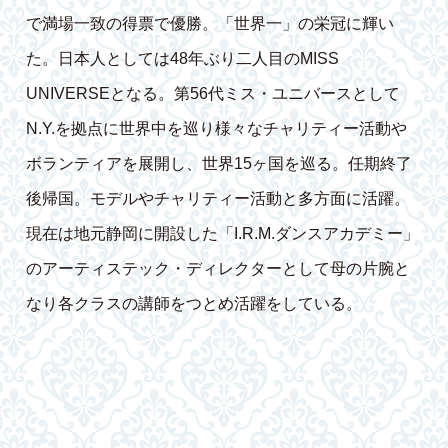
で満場一致の得票で優勝。「世界一」の栄冠に輝い
た。日本人としては48年ぶり二人目のMISS
UNIVERSEとなる。第56代ミス・ユニバースとして
N.Y.を拠点に世界中を巡り様々なチャリティー活動や
ボランティアを展開し、世界15ヶ国を巡る。任期終了
後帰国。モデルやチャリティー活動と多方面に活躍。
現在は地元静岡に開設した「I.R.M.ダンスアカデミー」
のアーティステック・ディレクターとして母の片腕と
なり各クラスの講師をつとめ活躍をしている。