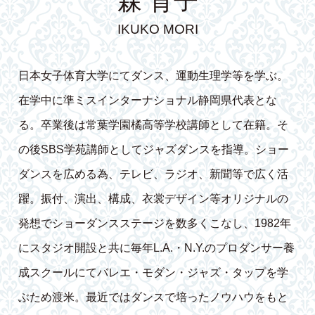
森 育子
IKUKO MORI
日本女子体育大学にてダンス、運動生理学等を学ぶ。
在学中に準ミスインターナショナル静岡県代表とな
る。卒業後は常葉学園橘高等学校講師として在籍。そ
の後SBS学苑講師としてジャズダンスを指導。ショー
ダンスを広める為、テレビ、ラジオ、新聞等で広く活
躍。振付、演出、構成、衣裳デザイン等オリジナルの
発想でショーダンスステージを数多くこなし、1982年
にスタジオ開設と共に毎年L.A.・N.Y.のプロダンサー養
成スクールにてバレエ・モダン・ジャズ・タップを学
ぶため渡米。最近ではダンスで培ったノウハウをもと