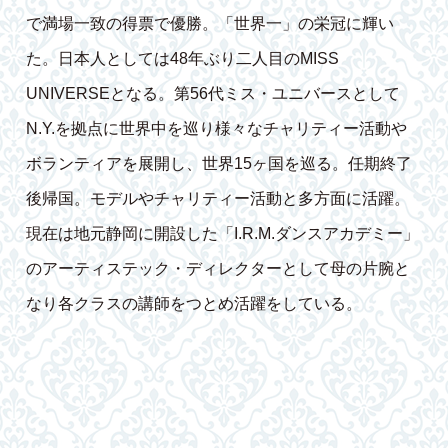
で満場一致の得票で優勝。「世界一」の栄冠に輝い
た。日本人としては48年ぶり二人目のMISS
UNIVERSEとなる。第56代ミス・ユニバースとして
N.Y.を拠点に世界中を巡り様々なチャリティー活動や
ボランティアを展開し、世界15ヶ国を巡る。任期終了
後帰国。モデルやチャリティー活動と多方面に活躍。
現在は地元静岡に開設した「I.R.M.ダンスアカデミー」
のアーティステック・ディレクターとして母の片腕と
なり各クラスの講師をつとめ活躍をしている。