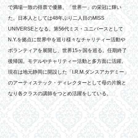
で満場一致の得票で優勝。「世界一」の栄冠に輝い
た。日本人としては48年ぶり二人目のMISS
UNIVERSEとなる。第56代ミス・ユニバースとして
N.Y.を拠点に世界中を巡り様々なチャリティー活動や
ボランティアを展開し、世界15ヶ国を巡る。任期終了
後帰国。モデルやチャリティー活動と多方面に活躍。
現在は地元静岡に開設した「I.R.M.ダンスアカデミー」
のアーティステック・ディレクターとして母の片腕と
なり各クラスの講師をつとめ活躍をしている。