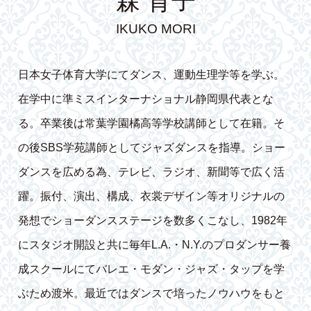
森 育子
IKUKO MORI
日本女子体育大学にてダンス、運動生理学等を学ぶ。
在学中に準ミスインターナショナル静岡県代表とな
る。卒業後は常葉学園橘高等学校講師として在籍。そ
の後SBS学苑講師としてジャズダンスを指導。ショー
ダンスを広める為、テレビ、ラジオ、新聞等で広く活
躍。振付、演出、構成、衣裳デザイン等オリジナルの
発想でショーダンスステージを数多くこなし、1982年
にスタジオ開設と共に毎年L.A.・N.Y.のプロダンサー養
成スクールにてバレエ・モダン・ジャズ・タップを学
ぶため渡米。最近ではダンスで培ったノウハウをもと