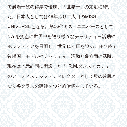
で満場一致の得票で優勝。「世界一」の栄冠に輝い
た。日本人としては48年ぶり二人目のMISS
UNIVERSEとなる。第56代ミス・ユニバースとして
N.Y.を拠点に世界中を巡り様々なチャリティー活動や
ボランティアを展開し、世界15ヶ国を巡る。任期終了
後帰国。モデルやチャリティー活動と多方面に活躍。
現在は地元静岡に開設した「I.R.M.ダンスアカデミー」
のアーティステック・ディレクターとして母の片腕と
なり各クラスの講師をつとめ活躍をしている。