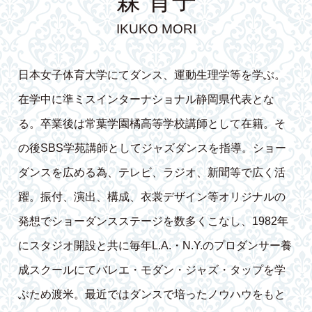
森 育子
IKUKO MORI
日本女子体育大学にてダンス、運動生理学等を学ぶ。
在学中に準ミスインターナショナル静岡県代表とな
る。卒業後は常葉学園橘高等学校講師として在籍。そ
の後SBS学苑講師としてジャズダンスを指導。ショー
ダンスを広める為、テレビ、ラジオ、新聞等で広く活
躍。振付、演出、構成、衣裳デザイン等オリジナルの
発想でショーダンスステージを数多くこなし、1982年
にスタジオ開設と共に毎年L.A.・N.Y.のプロダンサー養
成スクールにてバレエ・モダン・ジャズ・タップを学
ぶため渡米。最近ではダンスで培ったノウハウをもと