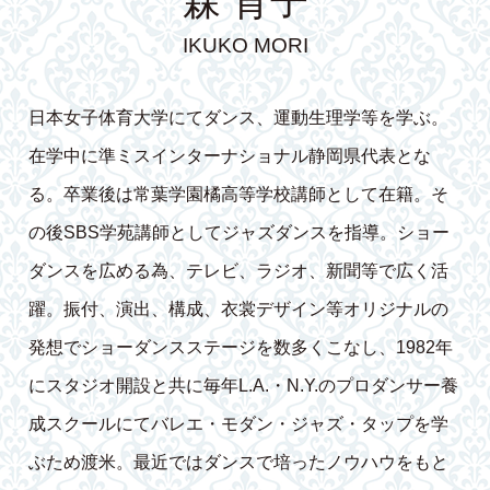
森 育子
IKUKO MORI
日本女子体育大学にてダンス、運動生理学等を学ぶ。
在学中に準ミスインターナショナル静岡県代表とな
る。卒業後は常葉学園橘高等学校講師として在籍。そ
の後SBS学苑講師としてジャズダンスを指導。ショー
ダンスを広める為、テレビ、ラジオ、新聞等で広く活
躍。振付、演出、構成、衣裳デザイン等オリジナルの
発想でショーダンスステージを数多くこなし、1982年
にスタジオ開設と共に毎年L.A.・N.Y.のプロダンサー養
成スクールにてバレエ・モダン・ジャズ・タップを学
ぶため渡米。最近ではダンスで培ったノウハウをもと