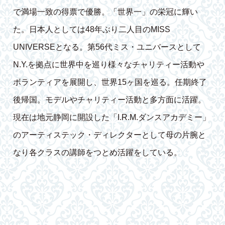
で満場一致の得票で優勝。「世界一」の栄冠に輝い
た。日本人としては48年ぶり二人目のMISS
UNIVERSEとなる。第56代ミス・ユニバースとして
N.Y.を拠点に世界中を巡り様々なチャリティー活動や
ボランティアを展開し、世界15ヶ国を巡る。任期終了
後帰国。モデルやチャリティー活動と多方面に活躍。
現在は地元静岡に開設した「I.R.M.ダンスアカデミー」
のアーティステック・ディレクターとして母の片腕と
なり各クラスの講師をつとめ活躍をしている。