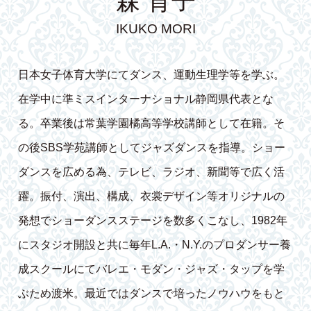
森 育子
IKUKO MORI
日本女子体育大学にてダンス、運動生理学等を学ぶ。
在学中に準ミスインターナショナル静岡県代表とな
る。卒業後は常葉学園橘高等学校講師として在籍。そ
の後SBS学苑講師としてジャズダンスを指導。ショー
ダンスを広める為、テレビ、ラジオ、新聞等で広く活
躍。振付、演出、構成、衣裳デザイン等オリジナルの
発想でショーダンスステージを数多くこなし、1982年
にスタジオ開設と共に毎年L.A.・N.Y.のプロダンサー養
成スクールにてバレエ・モダン・ジャズ・タップを学
ぶため渡米。最近ではダンスで培ったノウハウをもと