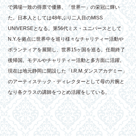
で満場一致の得票で優勝。「世界一」の栄冠に輝い
た。日本人としては48年ぶり二人目のMISS
UNIVERSEとなる。第56代ミス・ユニバースとして
N.Y.を拠点に世界中を巡り様々なチャリティー活動や
ボランティアを展開し、世界15ヶ国を巡る。任期終了
後帰国。モデルやチャリティー活動と多方面に活躍。
現在は地元静岡に開設した「I.R.M.ダンスアカデミー」
のアーティステック・ディレクターとして母の片腕と
なり各クラスの講師をつとめ活躍をしている。