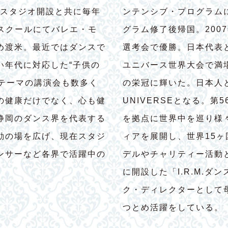
にスタジオ開設と共に毎年
ンテンシブ・プログラム
養成スクールにてバレエ・モ
グラム修了後帰国。200
め渡米。最近ではダンスで
選考会で優勝。日本代表
い年代に対応した“子供の
ユニバース世界大会で満
たテーマの講演会も数多く
の栄冠に輝いた。日本人と
の健康だけでなく、心も健
UNIVERSEとなる。第
静岡のダンス界を代表する
を拠点に世界中を巡り様
動の場を広げ、現在スタジ
ィアを展開し、世界15
ンサーなど各界で活躍中の
デルやチャリティー活動
に開設した「I.R.M.
ク・ディレクターとして
つとめ活躍をしている。