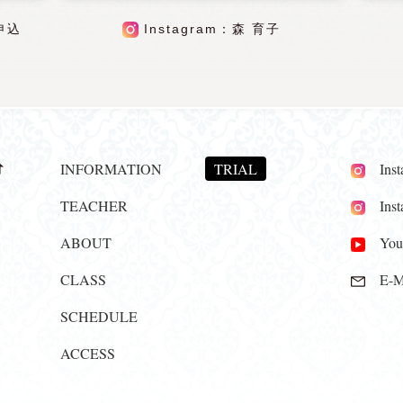
申込
Instagram：森 育子
INFORMATION
TRIAL
Insta
TEACHER
Insta
ABOUT
YouT
CLASS
E-Ma
SCHEDULE
ACCESS