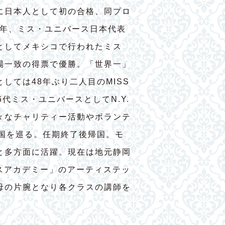
に日本人として初の合格、同プロ
7年、ミス・ユニバース日本代表
としてメキシコで行われたミス
場一致の得票で優勝。「世界一」
しては48年ぶり二人目のMISS
56代ミス・ユニバースとしてN.Y.
々なチャリティー活動やボランテ
ヶ国を巡る。任期終了後帰国。モ
と多方面に活躍。現在は地元静岡
ダンスアカデミー」のアーティステッ
母の片腕となり各クラスの講師を