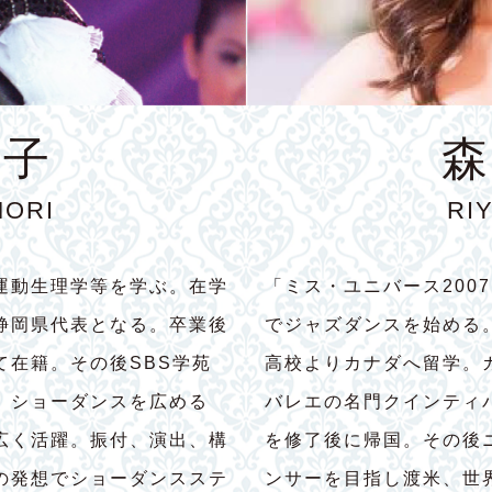
育子
森
MORI
RI
運動生理学等を学ぶ。在学
「ミス・ユニバース200
静岡県代表となる。卒業後
でジャズダンスを始める
て在籍。その後SBS学苑
高校よりカナダへ留学。
。ショーダンスを広める
バレエの名門クインティ
広く活躍。振付、演出、構
を修了後に帰国。その後
の発想でショーダンスステ
ンサーを目指し渡米、世