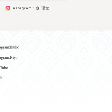
Instagram：森 理世
gram:Ikuko
gram:Riyo
ube
il