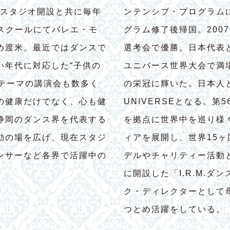
にスタジオ開設と共に毎年
ンテンシブ・プログラム
養成スクールにてバレエ・モ
グラム修了後帰国。200
め渡米。最近ではダンスで
選考会で優勝。日本代表
い年代に対応した“子供の
ユニバース世界大会で満
たテーマの講演会も数多く
の栄冠に輝いた。日本人と
の健康だけでなく、心も健
UNIVERSEとなる。第
静岡のダンス界を代表する
を拠点に世界中を巡り様
動の場を広げ、現在スタジ
ィアを展開し、世界15
ンサーなど各界で活躍中の
デルやチャリティー活動
に開設した「I.R.M.
ク・ディレクターとして
つとめ活躍をしている。