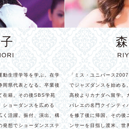
育子
森
MORI
RI
運動生理学等を学ぶ。在学
「ミス・ユニバース200
静岡県代表となる。卒業後
でジャズダンスを始める
て在籍。その後SBS学苑
高校よりカナダへ留学。
。ショーダンスを広める
バレエの名門クインティ
広く活躍。振付、演出、構
を修了後に帰国。その後
の発想でショーダンスステ
ンサーを目指し渡米、世