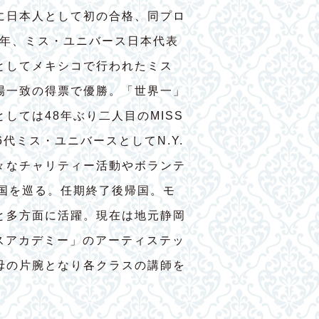
に日本人として初の合格、同プロ
7年、ミス・ユニバース日本代表
としてメキシコで行われたミス
場一致の得票で優勝。「世界一」
しては48年ぶり二人目のMISS
56代ミス・ユニバースとしてN.Y.
々なチャリティー活動やボランテ
ヶ国を巡る。任期終了後帰国。モ
と多方面に活躍。現在は地元静岡
ダンスアカデミー」のアーティステッ
母の片腕となり各クラスの講師を