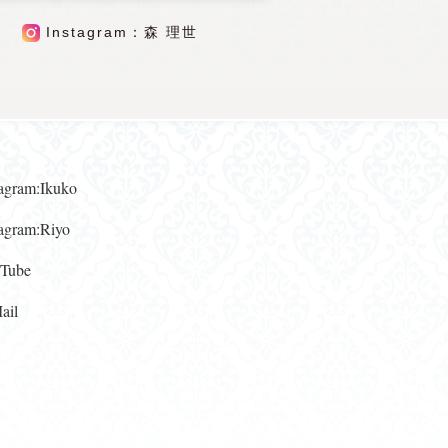
Instagram：森 理世
gram:Ikuko
gram:Riyo
ube
il