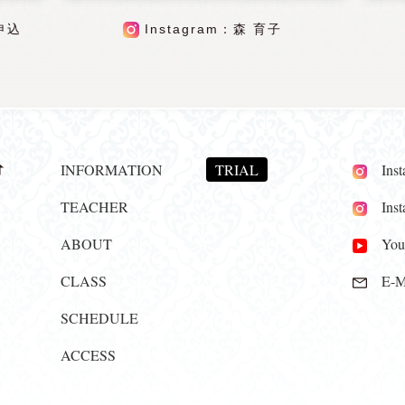
申込
Instagram：森 育子
INFORMATION
TRIAL
Insta
TEACHER
Insta
ABOUT
YouT
CLASS
E-Ma
SCHEDULE
ACCESS