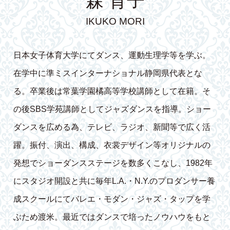
森 育子
IKUKO MORI
日本女子体育大学にてダンス、運動生理学等を学ぶ。
在学中に準ミスインターナショナル静岡県代表とな
る。卒業後は常葉学園橘高等学校講師として在籍。そ
の後SBS学苑講師としてジャズダンスを指導。ショー
ダンスを広める為、テレビ、ラジオ、新聞等で広く活
躍。振付、演出、構成、衣裳デザイン等オリジナルの
発想でショーダンスステージを数多くこなし、1982年
にスタジオ開設と共に毎年L.A.・N.Y.のプロダンサー養
成スクールにてバレエ・モダン・ジャズ・タップを学
ぶため渡米。最近ではダンスで培ったノウハウをもと