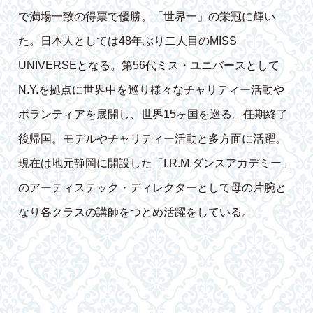
で満場一致の得票で優勝。「世界一」の栄冠に輝い
た。日本人としては48年ぶり二人目のMISS
UNIVERSEとなる。第56代ミス・ユニバースとして
N.Y.を拠点に世界中を巡り様々なチャリティー活動や
ボランティアを展開し、世界15ヶ国を巡る。任期終了
後帰国。モデルやチャリティー活動と多方面に活躍。
現在は地元静岡に開設した「I.R.M.ダンスアカデミー」
のアーティステック・ディレクターとして母の片腕と
なり各クラスの講師をつとめ活躍をしている。