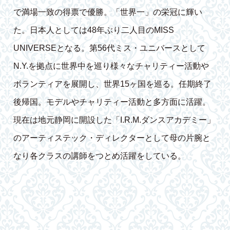
で満場一致の得票で優勝。「世界一」の栄冠に輝い
た。日本人としては48年ぶり二人目のMISS
UNIVERSEとなる。第56代ミス・ユニバースとして
N.Y.を拠点に世界中を巡り様々なチャリティー活動や
ボランティアを展開し、世界15ヶ国を巡る。任期終了
後帰国。モデルやチャリティー活動と多方面に活躍。
現在は地元静岡に開設した「I.R.M.ダンスアカデミー」
のアーティステック・ディレクターとして母の片腕と
なり各クラスの講師をつとめ活躍をしている。