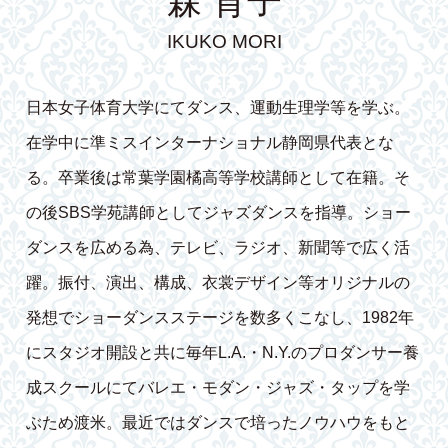
森 育子
IKUKO MORI
日本女子体育大学にてダンス、運動生理学等を学ぶ。
在学中に準ミスインターナショナル静岡県代表とな
る。卒業後は常葉学園橘高等学校講師として在籍。そ
の後SBS学苑講師としてジャズダンスを指導。ショー
ダンスを広める為、テレビ、ラジオ、新聞等で広く活
躍。振付、演出、構成、衣裳デザイン等オリジナルの
発想でショーダンスステージを数多くこなし、1982年
にスタジオ開設と共に毎年L.A.・N.Y.のプロダンサー養
成スクールにてバレエ・モダン・ジャズ・タップを学
ぶため渡米。最近ではダンスで培ったノウハウをもと