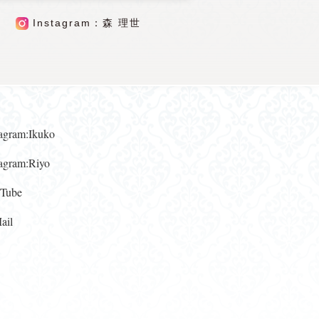
Instagram：森 理世
gram:Ikuko
gram:Riyo
ube
il