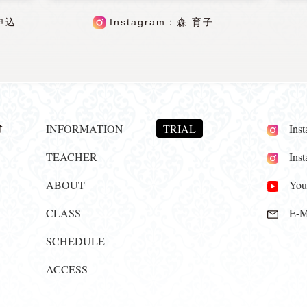
申込
Instagram：森 育子
INFORMATION
TRIAL
Insta
TEACHER
Insta
ABOUT
YouT
CLASS
E-Ma
SCHEDULE
ACCESS