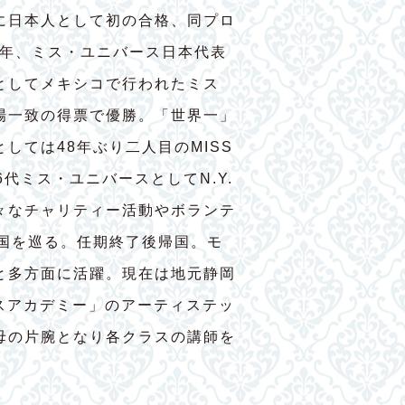
に日本人として初の合格、同プロ
7年、ミス・ユニバース日本代表
としてメキシコで行われたミス
場一致の得票で優勝。「世界一」
しては48年ぶり二人目のMISS
56代ミス・ユニバースとしてN.Y.
々なチャリティー活動やボランテ
ヶ国を巡る。任期終了後帰国。モ
と多方面に活躍。現在は地元静岡
ダンスアカデミー」のアーティステッ
母の片腕となり各クラスの講師を