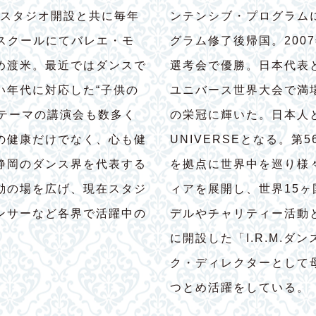
にスタジオ開設と共に毎年
ンテンシブ・プログラム
養成スクールにてバレエ・モ
グラム修了後帰国。200
め渡米。最近ではダンスで
選考会で優勝。日本代表
い年代に対応した“子供の
ユニバース世界大会で満
たテーマの講演会も数多く
の栄冠に輝いた。日本人と
の健康だけでなく、心も健
UNIVERSEとなる。第
静岡のダンス界を代表する
を拠点に世界中を巡り様
動の場を広げ、現在スタジ
ィアを展開し、世界15
ンサーなど各界で活躍中の
デルやチャリティー活動
に開設した「I.R.M.
ク・ディレクターとして
つとめ活躍をしている。