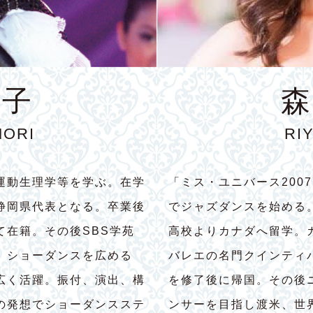
育子
森
MORI
RI
運動生理学等を学ぶ。在学
「ミス・ユニバース200
静岡県代表となる。卒業後
でジャズダンスを始める
て在籍。その後SBS学苑
高校よりカナダへ留学。
。ショーダンスを広める
バレエの名門クインティ
広く活躍。振付、演出、構
を修了後に帰国。その後
の発想でショーダンスステ
ンサーを目指し渡米、世