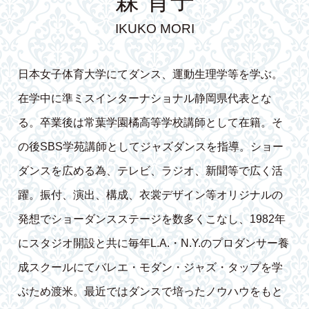
森 育子
IKUKO MORI
日本女子体育大学にてダンス、運動生理学等を学ぶ。
在学中に準ミスインターナショナル静岡県代表とな
る。卒業後は常葉学園橘高等学校講師として在籍。そ
の後SBS学苑講師としてジャズダンスを指導。ショー
ダンスを広める為、テレビ、ラジオ、新聞等で広く活
躍。振付、演出、構成、衣裳デザイン等オリジナルの
発想でショーダンスステージを数多くこなし、1982年
にスタジオ開設と共に毎年L.A.・N.Y.のプロダンサー養
成スクールにてバレエ・モダン・ジャズ・タップを学
ぶため渡米。最近ではダンスで培ったノウハウをもと