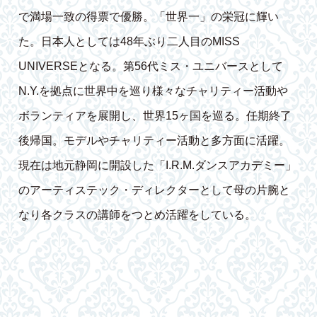
で満場一致の得票で優勝。「世界一」の栄冠に輝い
た。日本人としては48年ぶり二人目のMISS
UNIVERSEとなる。第56代ミス・ユニバースとして
N.Y.を拠点に世界中を巡り様々なチャリティー活動や
ボランティアを展開し、世界15ヶ国を巡る。任期終了
後帰国。モデルやチャリティー活動と多方面に活躍。
現在は地元静岡に開設した「I.R.M.ダンスアカデミー」
のアーティステック・ディレクターとして母の片腕と
なり各クラスの講師をつとめ活躍をしている。