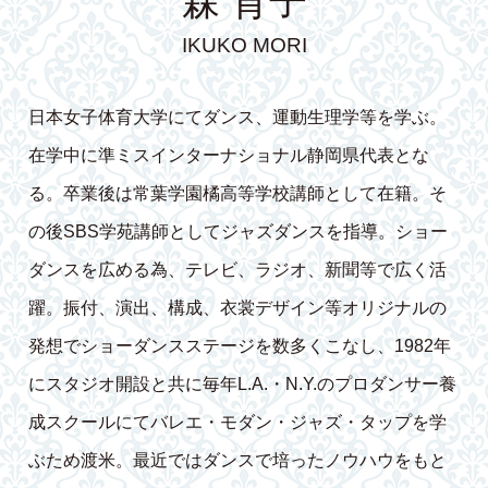
森 育子
IKUKO MORI
日本女子体育大学にてダンス、運動生理学等を学ぶ。
在学中に準ミスインターナショナル静岡県代表とな
る。卒業後は常葉学園橘高等学校講師として在籍。そ
の後SBS学苑講師としてジャズダンスを指導。ショー
ダンスを広める為、テレビ、ラジオ、新聞等で広く活
躍。振付、演出、構成、衣裳デザイン等オリジナルの
発想でショーダンスステージを数多くこなし、1982年
にスタジオ開設と共に毎年L.A.・N.Y.のプロダンサー養
成スクールにてバレエ・モダン・ジャズ・タップを学
ぶため渡米。最近ではダンスで培ったノウハウをもと