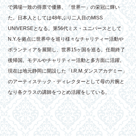
で満場一致の得票で優勝。「世界一」の栄冠に輝い
た。日本人としては48年ぶり二人目のMISS
UNIVERSEとなる。第56代ミス・ユニバースとして
N.Y.を拠点に世界中を巡り様々なチャリティー活動や
ボランティアを展開し、世界15ヶ国を巡る。任期終了
後帰国。モデルやチャリティー活動と多方面に活躍。
現在は地元静岡に開設した「I.R.M.ダンスアカデミー」
のアーティステック・ディレクターとして母の片腕と
なり各クラスの講師をつとめ活躍をしている。