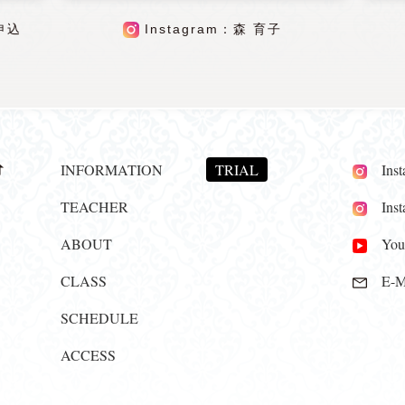
申込
Instagram：森 育子
INFORMATION
TRIAL
Insta
TEACHER
Insta
ABOUT
YouT
CLASS
E-Ma
SCHEDULE
ACCESS