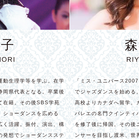
育子
森
MORI
RI
運動生理学等を学ぶ。在学
「ミス・ユニバース200
静岡県代表となる。卒業後
でジャズダンスを始める
て在籍。その後SBS学苑
高校よりカナダへ留学。
。ショーダンスを広める
バレエの名門クインティ
広く活躍。振付、演出、構
を修了後に帰国。その後
の発想でショーダンスステ
ンサーを目指し渡米、世