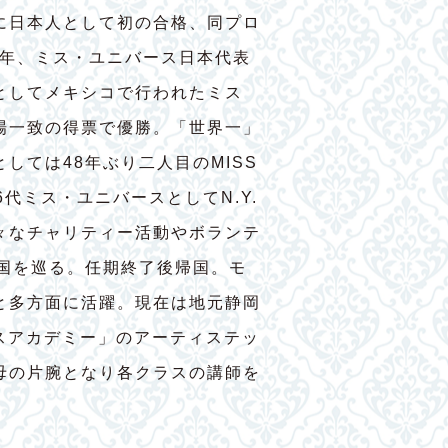
に日本人として初の合格、同プロ
7年、ミス・ユニバース日本代表
としてメキシコで行われたミス
場一致の得票で優勝。「世界一」
しては48年ぶり二人目のMISS
56代ミス・ユニバースとしてN.Y.
々なチャリティー活動やボランテ
ヶ国を巡る。任期終了後帰国。モ
と多方面に活躍。現在は地元静岡
ダンスアカデミー」のアーティステッ
母の片腕となり各クラスの講師を