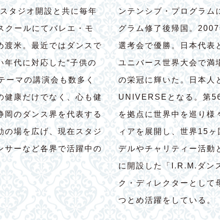
にスタジオ開設と共に毎年
ンテンシブ・プログラム
養成スクールにてバレエ・モ
グラム修了後帰国。200
め渡米。最近ではダンスで
選考会で優勝。日本代表
い年代に対応した“子供の
ユニバース世界大会で満
たテーマの講演会も数多く
の栄冠に輝いた。日本人と
の健康だけでなく、心も健
UNIVERSEとなる。第
静岡のダンス界を代表する
を拠点に世界中を巡り様
動の場を広げ、現在スタジ
ィアを展開し、世界15
ンサーなど各界で活躍中の
デルやチャリティー活動
に開設した「I.R.M.
ク・ディレクターとして
つとめ活躍をしている。