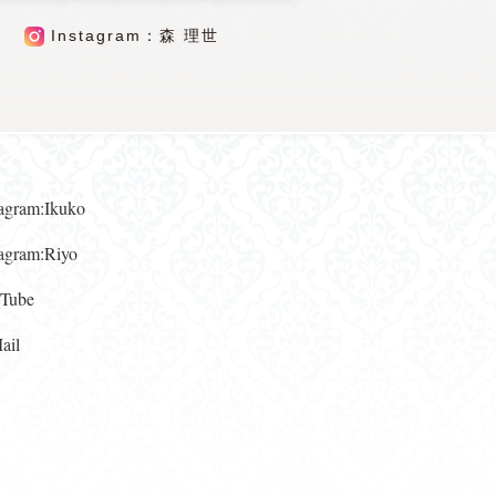
Instagram：森 理世
gram:Ikuko
gram:Riyo
ube
il