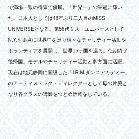
で満場一致の得票で優勝。「世界一」の栄冠に輝い
た。日本人としては48年ぶり二人目のMISS
UNIVERSEとなる。第56代ミス・ユニバースとして
N.Y.を拠点に世界中を巡り様々なチャリティー活動や
ボランティアを展開し、世界15ヶ国を巡る。任期終了
後帰国。モデルやチャリティー活動と多方面に活躍。
現在は地元静岡に開設した「I.R.M.ダンスアカデミー」
のアーティステック・ディレクターとして母の片腕と
なり各クラスの講師をつとめ活躍をしている。