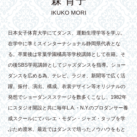
森 育子
IKUKO MORI
日本女子体育大学にてダンス、運動生理学等を学ぶ。
在学中に準ミスインターナショナル静岡県代表とな
る。卒業後は常葉学園橘高等学校講師として在籍。そ
の後SBS学苑講師としてジャズダンスを指導。ショー
ダンスを広める為、テレビ、ラジオ、新聞等で広く活
躍。振付、演出、構成、衣裳デザイン等オリジナルの
発想でショーダンスステージを数多くこなし、1982年
にスタジオ開設と共に毎年L.A.・N.Y.のプロダンサー養
成スクールにてバレエ・モダン・ジャズ・タップを学
ぶため渡米。最近ではダンスで培ったノウハウをもと