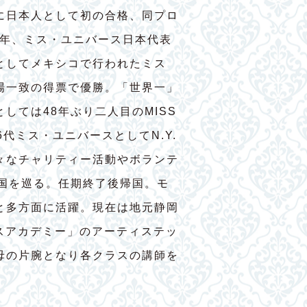
に日本人として初の合格、同プロ
7年、ミス・ユニバース日本代表
としてメキシコで行われたミス
場一致の得票で優勝。「世界一」
しては48年ぶり二人目のMISS
56代ミス・ユニバースとしてN.Y.
々なチャリティー活動やボランテ
ヶ国を巡る。任期終了後帰国。モ
と多方面に活躍。現在は地元静岡
ダンスアカデミー」のアーティステッ
母の片腕となり各クラスの講師を