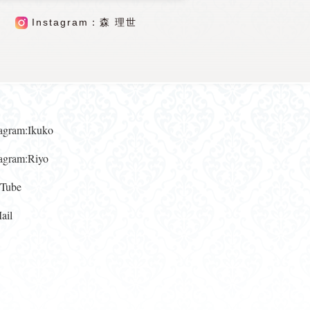
Instagram：森 理世
gram:Ikuko
gram:Riyo
ube
il