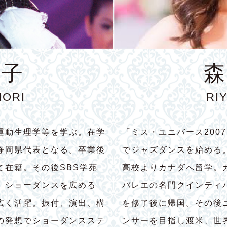
育子
森
MORI
RI
運動生理学等を学ぶ。在学
「ミス・ユニバース200
静岡県代表となる。卒業後
でジャズダンスを始める
て在籍。その後SBS学苑
高校よりカナダへ留学。
。ショーダンスを広める
バレエの名門クインティ
広く活躍。振付、演出、構
を修了後に帰国。その後
の発想でショーダンスステ
ンサーを目指し渡米、世