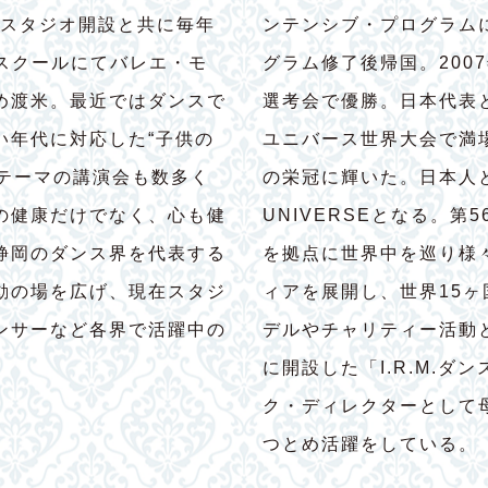
にスタジオ開設と共に毎年
ンテンシブ・プログラム
養成スクールにてバレエ・モ
グラム修了後帰国。200
め渡米。最近ではダンスで
選考会で優勝。日本代表
い年代に対応した“子供の
ユニバース世界大会で満
たテーマの講演会も数多く
の栄冠に輝いた。日本人と
の健康だけでなく、心も健
UNIVERSEとなる。第
静岡のダンス界を代表する
を拠点に世界中を巡り様
動の場を広げ、現在スタジ
ィアを展開し、世界15
ンサーなど各界で活躍中の
デルやチャリティー活動
に開設した「I.R.M.
ク・ディレクターとして
つとめ活躍をしている。