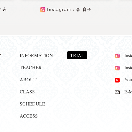
申込
Instagram：森 育子
INFORMATION
TRIAL
Insta
TEACHER
Insta
ABOUT
YouT
CLASS
E-Ma
SCHEDULE
ACCESS