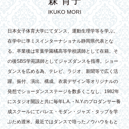
森 育子
IKUKO MORI
日本女子体育大学にてダンス、運動生理学等を学ぶ。
在学中に準ミスインターナショナル静岡県代表とな
る。卒業後は常葉学園橘高等学校講師として在籍。そ
の後SBS学苑講師としてジャズダンスを指導。ショー
ダンスを広める為、テレビ、ラジオ、新聞等で広く活
躍。振付、演出、構成、衣裳デザイン等オリジナルの
発想でショーダンスステージを数多くこなし、1982年
にスタジオ開設と共に毎年L.A.・N.Y.のプロダンサー養
成スクールにてバレエ・モダン・ジャズ・タップを学
ぶため渡米。最近ではダンスで培ったノウハウをもと