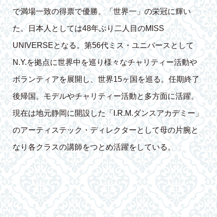
で満場一致の得票で優勝。「世界一」の栄冠に輝い
た。日本人としては48年ぶり二人目のMISS
UNIVERSEとなる。第56代ミス・ユニバースとして
N.Y.を拠点に世界中を巡り様々なチャリティー活動や
ボランティアを展開し、世界15ヶ国を巡る。任期終了
後帰国。モデルやチャリティー活動と多方面に活躍。
現在は地元静岡に開設した「I.R.M.ダンスアカデミー」
のアーティステック・ディレクターとして母の片腕と
なり各クラスの講師をつとめ活躍をしている。