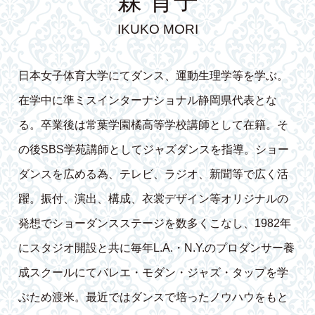
森 育子
IKUKO MORI
日本女子体育大学にてダンス、運動生理学等を学ぶ。
在学中に準ミスインターナショナル静岡県代表とな
る。卒業後は常葉学園橘高等学校講師として在籍。そ
の後SBS学苑講師としてジャズダンスを指導。ショー
ダンスを広める為、テレビ、ラジオ、新聞等で広く活
躍。振付、演出、構成、衣裳デザイン等オリジナルの
発想でショーダンスステージを数多くこなし、1982年
にスタジオ開設と共に毎年L.A.・N.Y.のプロダンサー養
成スクールにてバレエ・モダン・ジャズ・タップを学
ぶため渡米。最近ではダンスで培ったノウハウをもと