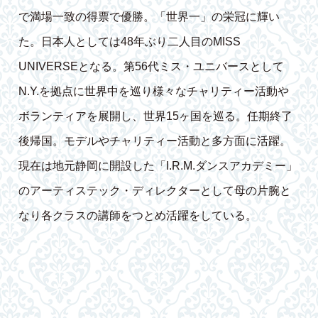
で満場一致の得票で優勝。「世界一」の栄冠に輝い
た。日本人としては48年ぶり二人目のMISS
UNIVERSEとなる。第56代ミス・ユニバースとして
N.Y.を拠点に世界中を巡り様々なチャリティー活動や
ボランティアを展開し、世界15ヶ国を巡る。任期終了
後帰国。モデルやチャリティー活動と多方面に活躍。
現在は地元静岡に開設した「I.R.M.ダンスアカデミー」
のアーティステック・ディレクターとして母の片腕と
なり各クラスの講師をつとめ活躍をしている。