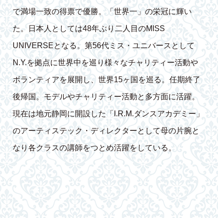
で満場一致の得票で優勝。「世界一」の栄冠に輝い
た。日本人としては48年ぶり二人目のMISS
UNIVERSEとなる。第56代ミス・ユニバースとして
N.Y.を拠点に世界中を巡り様々なチャリティー活動や
ボランティアを展開し、世界15ヶ国を巡る。任期終了
後帰国。モデルやチャリティー活動と多方面に活躍。
現在は地元静岡に開設した「I.R.M.ダンスアカデミー」
のアーティステック・ディレクターとして母の片腕と
なり各クラスの講師をつとめ活躍をしている。