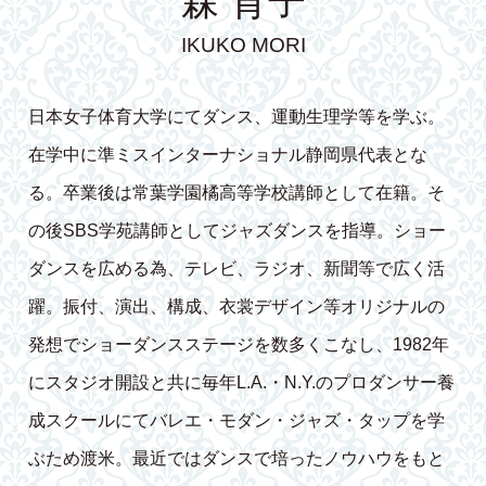
森 育子
IKUKO MORI
日本女子体育大学にてダンス、運動生理学等を学ぶ。
在学中に準ミスインターナショナル静岡県代表とな
る。卒業後は常葉学園橘高等学校講師として在籍。そ
の後SBS学苑講師としてジャズダンスを指導。ショー
ダンスを広める為、テレビ、ラジオ、新聞等で広く活
躍。振付、演出、構成、衣裳デザイン等オリジナルの
発想でショーダンスステージを数多くこなし、1982年
にスタジオ開設と共に毎年L.A.・N.Y.のプロダンサー養
成スクールにてバレエ・モダン・ジャズ・タップを学
ぶため渡米。最近ではダンスで培ったノウハウをもと