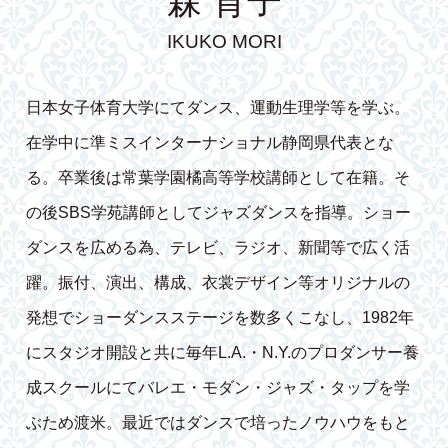
森 育子
IKUKO MORI
日本女子体育大学にてダンス、運動生理学等を学ぶ。
在学中に準ミスインターナショナル静岡県代表とな
る。卒業後は常葉学園橘高等学校講師として在籍。そ
の後SBS学苑講師としてジャズダンスを指導。ショー
ダンスを広める為、テレビ、ラジオ、新聞等で広く活
躍。振付、演出、構成、衣裳デザイン等オリジナルの
発想でショーダンスステージを数多くこなし、1982年
にスタジオ開設と共に毎年L.A.・N.Y.のプロダンサー養
成スクールにてバレエ・モダン・ジャズ・タップを学
ぶため渡米。最近ではダンスで培ったノウハウをもと