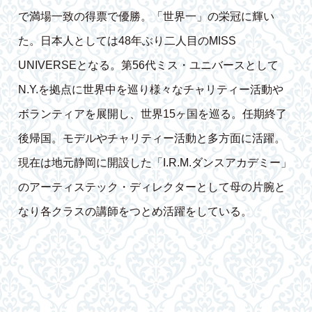
で満場一致の得票で優勝。「世界一」の栄冠に輝い
た。日本人としては48年ぶり二人目のMISS
UNIVERSEとなる。第56代ミス・ユニバースとして
N.Y.を拠点に世界中を巡り様々なチャリティー活動や
ボランティアを展開し、世界15ヶ国を巡る。任期終了
後帰国。モデルやチャリティー活動と多方面に活躍。
現在は地元静岡に開設した「I.R.M.ダンスアカデミー」
のアーティステック・ディレクターとして母の片腕と
なり各クラスの講師をつとめ活躍をしている。