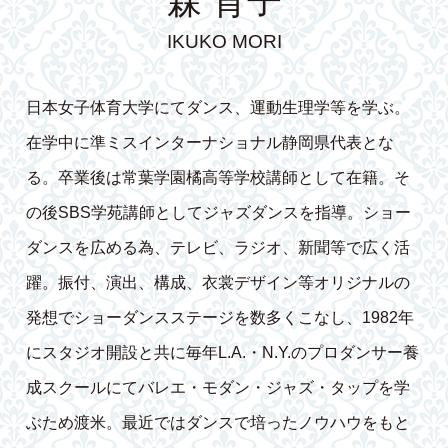
森 育子
IKUKO MORI
日本女子体育大学にてダンス、運動生理学等を学ぶ。
在学中に準ミスインターナショナル静岡県代表とな
る。卒業後は常葉学園橘高等学校講師として在籍。そ
の後SBS学苑講師としてジャズダンスを指導。ショー
ダンスを広める為、テレビ、ラジオ、新聞等で広く活
躍。振付、演出、構成、衣裳デザイン等オリジナルの
発想でショーダンスステージを数多くこなし、1982年
にスタジオ開設と共に毎年L.A.・N.Y.のプロダンサー養
成スクールにてバレエ・モダン・ジャズ・タップを学
ぶため渡米。最近ではダンスで培ったノウハウをもと