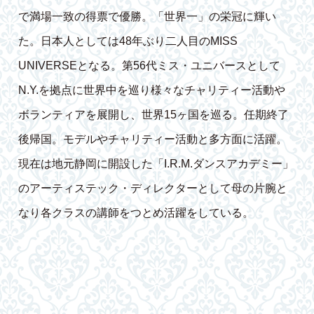
で満場一致の得票で優勝。「世界一」の栄冠に輝い
た。日本人としては48年ぶり二人目のMISS
UNIVERSEとなる。第56代ミス・ユニバースとして
N.Y.を拠点に世界中を巡り様々なチャリティー活動や
ボランティアを展開し、世界15ヶ国を巡る。任期終了
後帰国。モデルやチャリティー活動と多方面に活躍。
現在は地元静岡に開設した「I.R.M.ダンスアカデミー」
のアーティステック・ディレクターとして母の片腕と
なり各クラスの講師をつとめ活躍をしている。