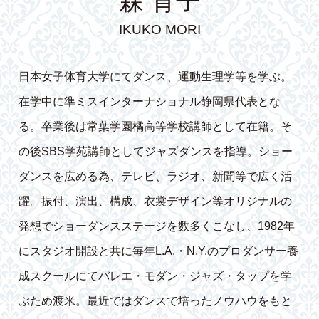
森 育子
IKUKO MORI
日本女子体育大学にてダンス、運動生理学等を学ぶ。
在学中に準ミスインターナショナル静岡県代表とな
る。卒業後は常葉学園橘高等学校講師として在籍。そ
の後SBS学苑講師としてジャズダンスを指導。ショー
ダンスを広める為、テレビ、ラジオ、新聞等で広く活
躍。振付、演出、構成、衣裳デザイン等オリジナルの
発想でショーダンスステージを数多くこなし、1982年
にスタジオ開設と共に毎年L.A.・N.Y.のプロダンサー養
成スクールにてバレエ・モダン・ジャズ・タップを学
ぶため渡米。最近ではダンスで培ったノウハウをもと