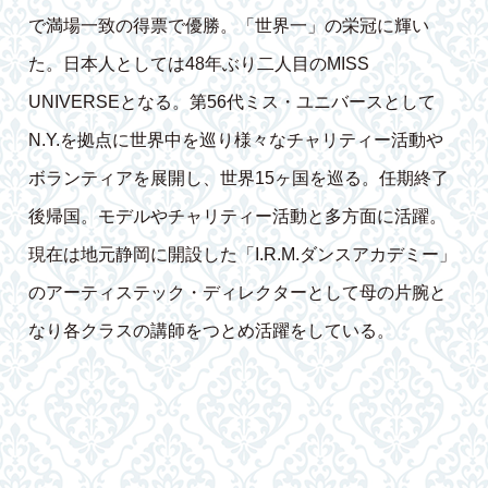
で満場一致の得票で優勝。「世界一」の栄冠に輝い
た。日本人としては48年ぶり二人目のMISS
UNIVERSEとなる。第56代ミス・ユニバースとして
N.Y.を拠点に世界中を巡り様々なチャリティー活動や
ボランティアを展開し、世界15ヶ国を巡る。任期終了
後帰国。モデルやチャリティー活動と多方面に活躍。
現在は地元静岡に開設した「I.R.M.ダンスアカデミー」
のアーティステック・ディレクターとして母の片腕と
なり各クラスの講師をつとめ活躍をしている。