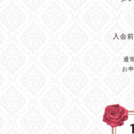
入会
通
お申