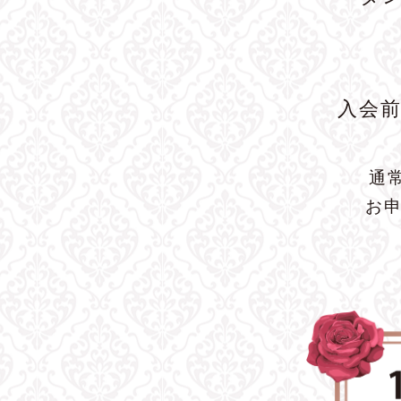
入会
通
お申