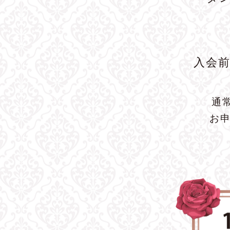
入会
通
お申