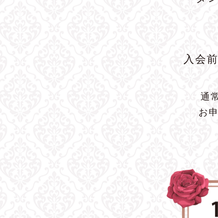
入会
通
お申