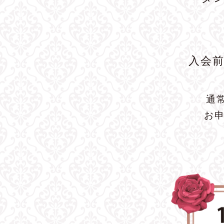
入会
通
お申