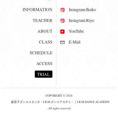
INFORMATION
Instagram:Ikuko
TEACHER
Instagram:Riyo
ABOUT
YouTube
CLASS
E-Mail
SCHEDULE
ACCESS
TRIAL
COPYRIGHT © 2026
森育子ダンススタジオ・I.R.M.ダンスアカデミ－｜I.R.M.DANCE ACADEMY
. All rights reserved.