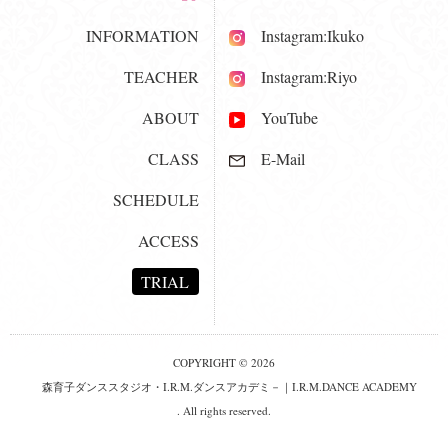
INFORMATION
Instagram:Ikuko
TEACHER
Instagram:Riyo
ABOUT
YouTube
CLASS
E-Mail
SCHEDULE
ACCESS
TRIAL
COPYRIGHT © 2026
森育子ダンススタジオ・I.R.M.ダンスアカデミ－｜I.R.M.DANCE ACADEMY
. All rights reserved.