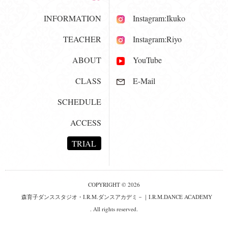
INFORMATION
Instagram:Ikuko
TEACHER
Instagram:Riyo
ABOUT
YouTube
CLASS
E-Mail
SCHEDULE
ACCESS
TRIAL
COPYRIGHT © 2026
森育子ダンススタジオ・I.R.M.ダンスアカデミ－｜I.R.M.DANCE ACADEMY
. All rights reserved.