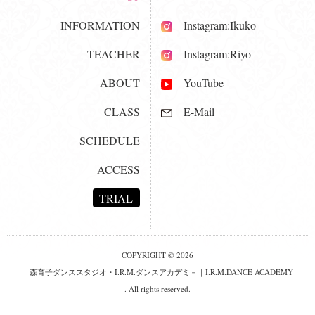
INFORMATION
Instagram:Ikuko
TEACHER
Instagram:Riyo
ABOUT
YouTube
CLASS
E-Mail
SCHEDULE
ACCESS
TRIAL
COPYRIGHT © 2026
森育子ダンススタジオ・I.R.M.ダンスアカデミ－｜I.R.M.DANCE ACADEMY
. All rights reserved.