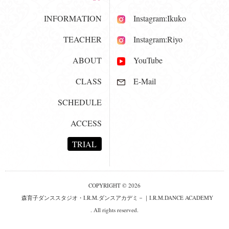
INFORMATION
Instagram:Ikuko
TEACHER
Instagram:Riyo
ABOUT
YouTube
CLASS
E-Mail
SCHEDULE
ACCESS
TRIAL
COPYRIGHT © 2026
森育子ダンススタジオ・I.R.M.ダンスアカデミ－｜I.R.M.DANCE ACADEMY
. All rights reserved.