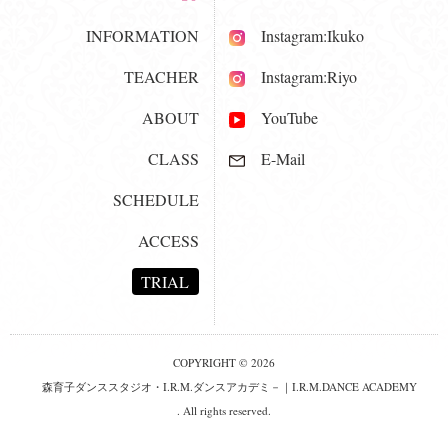
INFORMATION
Instagram:Ikuko
TEACHER
Instagram:Riyo
ABOUT
YouTube
CLASS
E-Mail
SCHEDULE
ACCESS
TRIAL
COPYRIGHT © 2026
森育子ダンススタジオ・I.R.M.ダンスアカデミ－｜I.R.M.DANCE ACADEMY
. All rights reserved.