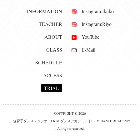
INFORMATION
Instagram:Ikuko
TEACHER
Instagram:Riyo
ABOUT
YouTube
CLASS
E-Mail
SCHEDULE
ACCESS
TRIAL
COPYRIGHT © 2026
森育子ダンススタジオ・I.R.M.ダンスアカデミ－｜I.R.M.DANCE ACADEMY
. All rights reserved.