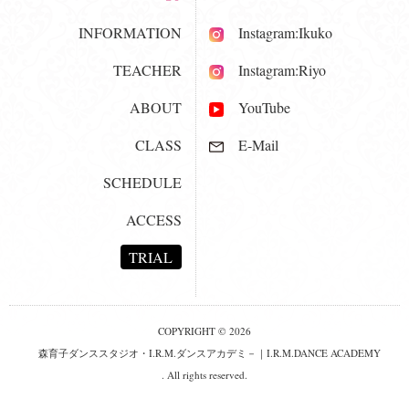
INFORMATION
Instagram:Ikuko
TEACHER
Instagram:Riyo
ABOUT
YouTube
CLASS
E-Mail
SCHEDULE
ACCESS
TRIAL
COPYRIGHT © 2026
森育子ダンススタジオ・I.R.M.ダンスアカデミ－｜I.R.M.DANCE ACADEMY
. All rights reserved.