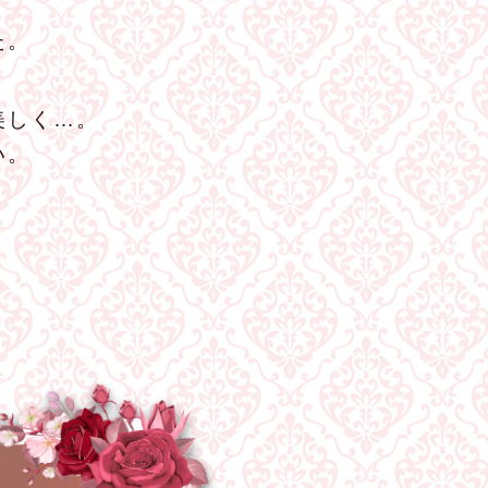
た。
美しく…。
い。