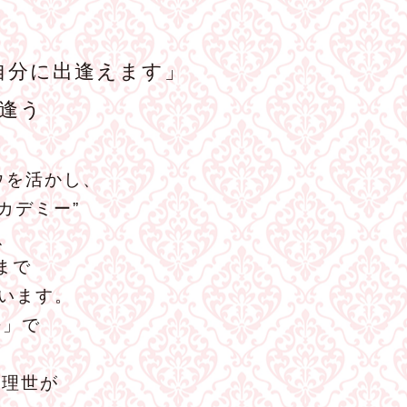
自分に出逢えます」
逢う
ウを活かし、
カデミー”
、
まで
います。
−」で
森理世が