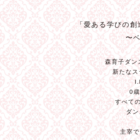
「愛ある学びの創
〜
森育子ダン
新たなス
0
すべて
ダン
主宰で