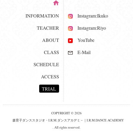
INFORMATION
Instagram:Ikuko
TEACHER
Instagram:Riyo
ABOUT
YouTube
CLASS
E-Mail
SCHEDULE
ACCESS
TRIAL
COPYRIGHT © 2026
森育子ダンススタジオ・I.R.M.ダンスアカデミ－｜I.R.M.DANCE ACADEMY
. All rights reserved.