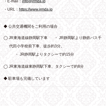
・E-mail：
info@irmda.jp
・URL：
https://www.irmda.jp
◆ 公共交通機関をご利用の場合
◯ JR東海道線静岡駅下車
・ JR静岡駅より静鉄バス千
代田小学校前下車、
徒歩約3分。
・ JR静岡駅よりタクシーで約15分
◯ JR東海道線東静岡駅下車、タクシーで約8分
◆ 駐車場も完備しています