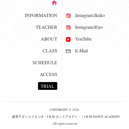
INFORMATION
Instagram:Ikuko
TEACHER
Instagram:Riyo
ABOUT
YouTube
CLASS
E-Mail
SCHEDULE
ACCESS
TRIAL
COPYRIGHT © 2026
森育子ダンススタジオ・I.R.M.ダンスアカデミ－｜I.R.M.DANCE ACADEMY
. All rights reserved.