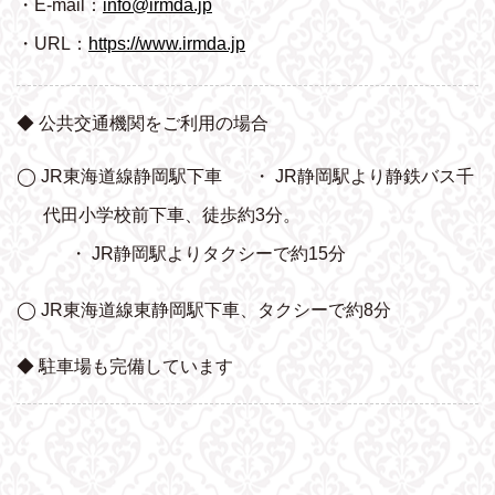
・E-mail：
info@irmda.jp
・URL：
https://www.irmda.jp
◆ 公共交通機関をご利用の場合
◯ JR東海道線静岡駅下車
・ JR静岡駅より静鉄バス千
代田小学校前下車、
徒歩約3分。
・ JR静岡駅よりタクシーで約15分
◯ JR東海道線東静岡駅下車、タクシーで約8分
◆ 駐車場も完備しています