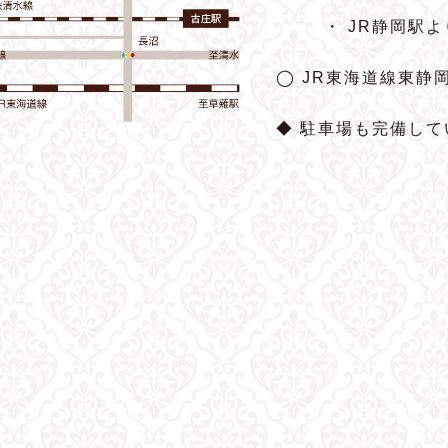
・ JR静岡駅
◯ JR東海道線東静
◆ 駐車場も完備して