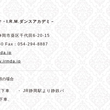
・I.R.M.ダンスアカデミ－
岡市葵区千代田6-20-15
80 Fax：054-294-8887
da.jp
w.irmda.jp
用の場合
駅下車
・ JR静岡駅より静鉄バ
下車、