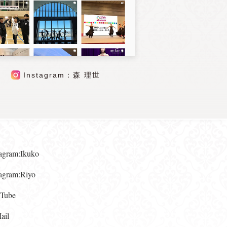
Instagram：森 理世
gram:Ikuko
gram:Riyo
ube
il