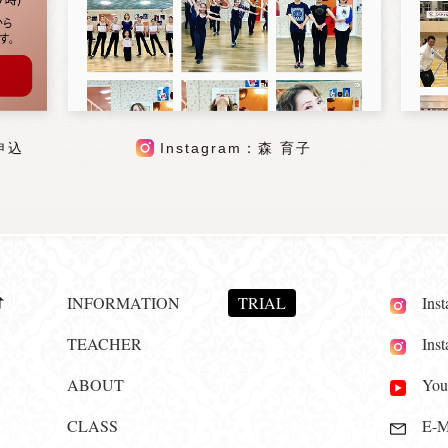
申込
Instagram：森 育子
INFORMATION
TRIAL
Insta
TEACHER
Insta
ABOUT
YouT
CLASS
E-Ma