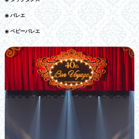
◉
バレエ
◉
ベビー
バレエ