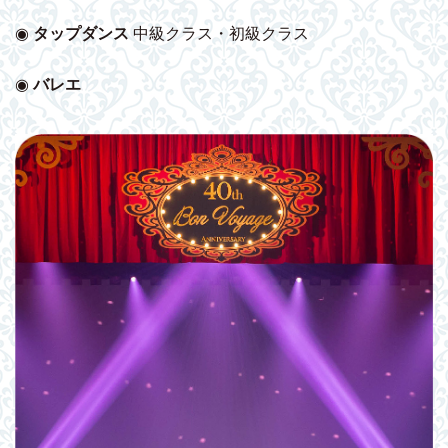
◉
タップダンス
中級クラス・初級クラス
◉
バレエ