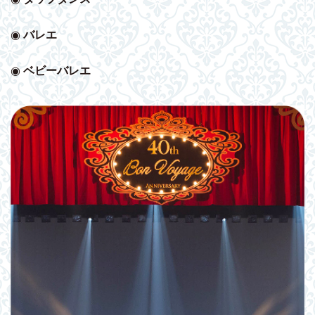
◉
バレエ
◉
ベビー
バレエ