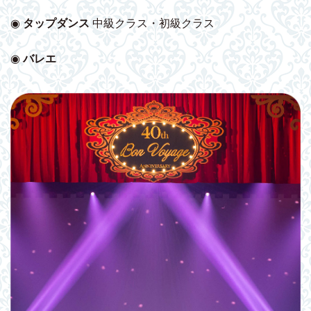
◉
タップダンス
中級クラス・初級クラス
◉
バレエ