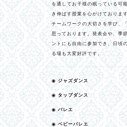
を通してお子様の眠っている可
き伸ばす授業を心がけておりま
チームワークの大切さを学び、
思っております。発表会や、季
ントにも自由に参加でき、日頃
る場も大変好評です。
◉
ジャズダンス
◉
タップダンス
◉
バレエ
◉
ベビー
バレエ