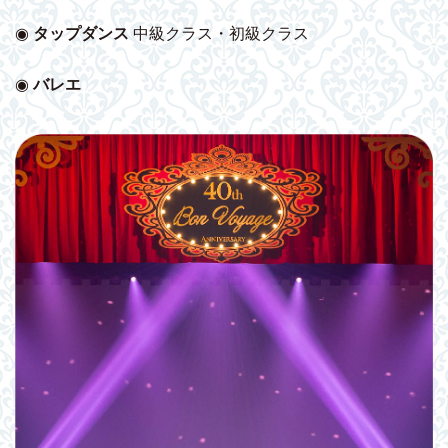
◉
タップダンス
中級クラス・初級クラス
◉
バレエ