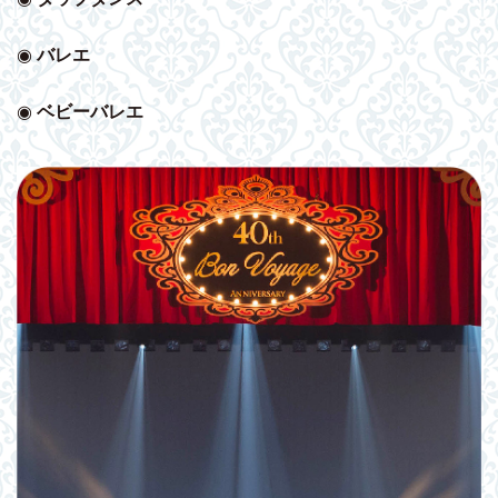
◉
バレエ
◉
ベビー
バレエ