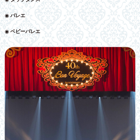
◉
バレエ
◉
ベビー
バレエ