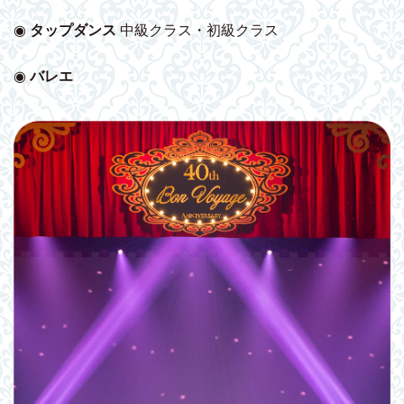
◉
タップダンス
中級クラス・初級クラス
◉
バレエ