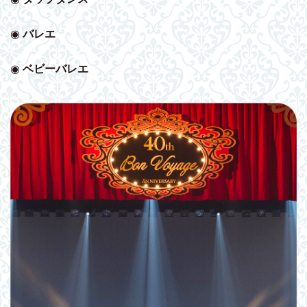
◉
バレエ
◉
ベビー
バレエ