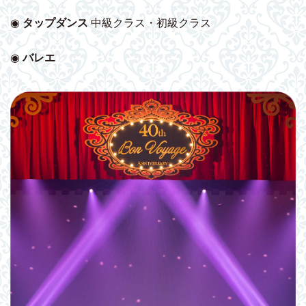
◉
タップダンス
中級クラス・初級クラス
◉
バレエ