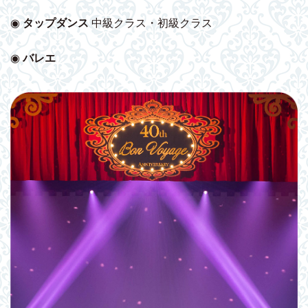
◉
タップダンス
中級クラス・初級クラス
◉
バレエ