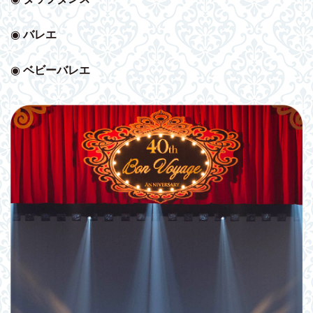
◉
バレエ
◉
ベビー
バレエ