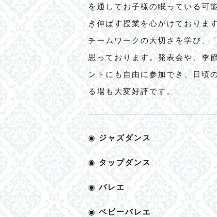
を通してお子様の眠っている可
き伸ばす授業を心がけておりま
チームワークの大切さを学び、
思っております。発表会や、季
ントにも自由に参加でき、日頃
る場も大変好評です。
◉
ジャズダンス
◉
タップダンス
◉
バレエ
◉
ベビー
バレエ