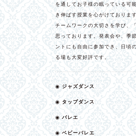
を通してお子様の眠っている可
き伸ばす授業を心がけておりま
チームワークの大切さを学び、
思っております。発表会や、季
ントにも自由に参加でき、日頃
る場も大変好評です。
◉
ジャズダンス
◉
タップダンス
◉
バレエ
◉
ベビー
バレエ