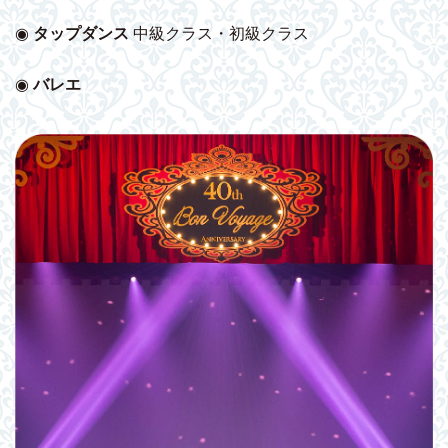
◉
タップダンス
中級クラス・初級クラス
◉
バレエ