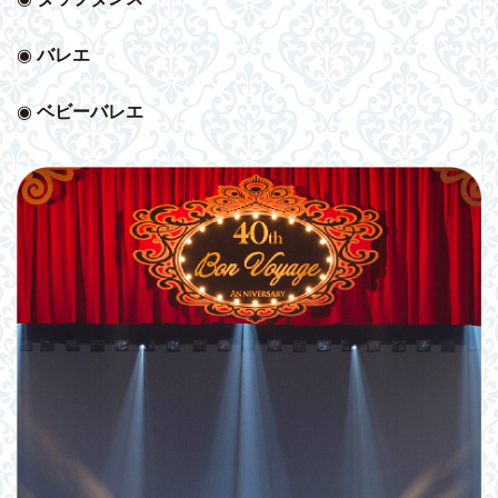
◉
バレエ
◉
ベビー
バレエ